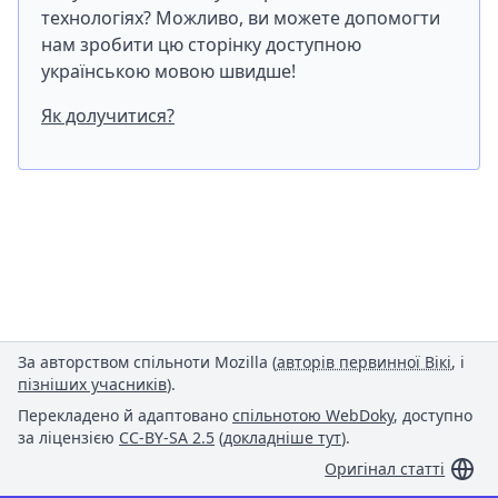
технологіях? Можливо, ви можете допомогти
нам зробити цю сторінку доступною
українською мовою швидше!
Як долучитися?
За авторством спільноти Mozilla (
авторів первинної Вікі
, і
пізніших учасників
).
Перекладено й адаптовано
спільнотою WebDoky
, доступно
за ліцензією
CC-BY-SA 2.5
(
докладніше тут
).
Оригінал статті