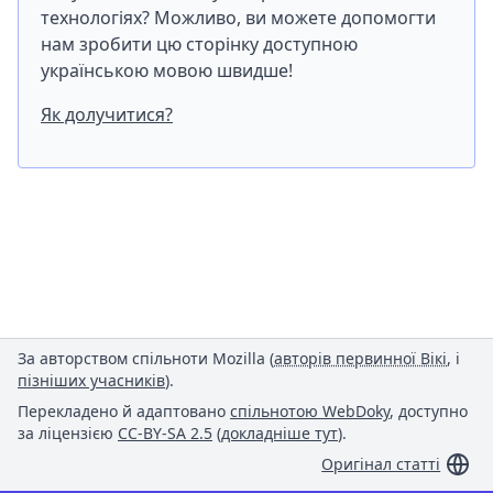
технологіях? Можливо, ви можете допомогти
нам зробити цю сторінку доступною
українською мовою швидше!
Як долучитися?
За авторством спільноти Mozilla (
авторів первинної Вікі
, і
пізніших учасників
).
Перекладено й адаптовано
спільнотою WebDoky
, доступно
за ліцензією
CC-BY-SA 2.5
(
докладніше тут
).
Оригінал статті