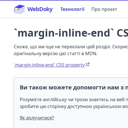
WebDoky
Технології
Про проєкт
`margin-inline-end` C
Схоже, що ми іще не переклали цей розділ. Скор
оригінальну версію цієї статті в MDN.
`margin-inline-end` CSS property
Ви також можете допомогти нам з 
Розумієте англійську чи трохи знаєтесь на веб
зробити цю сторінку доступною українською 
Як долучитися?