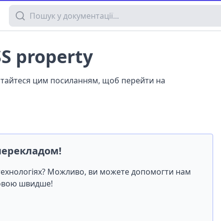
Пошук у документації
SS property
истайтеся цим посиланням, щоб перейти на
перекладом!
-технологіях? Можливо, ви можете допомогти нам
мовою швидше!