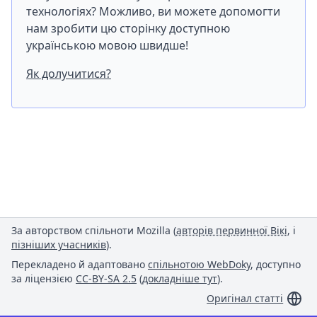
технологіях? Можливо, ви можете допомогти
нам зробити цю сторінку доступною
українською мовою швидше!
Як долучитися?
За авторством спільноти Mozilla (
авторів первинної Вікі
, і
пізніших учасників
).
Перекладено й адаптовано
спільнотою WebDoky
, доступно
за ліцензією
CC-BY-SA 2.5
(
докладніше тут
).
Оригінал статті