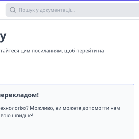
Пошук у документації
ty
истайтеся цим посиланням, щоб перейти на
перекладом!
-технологіях? Можливо, ви можете допомогти нам
мовою швидше!