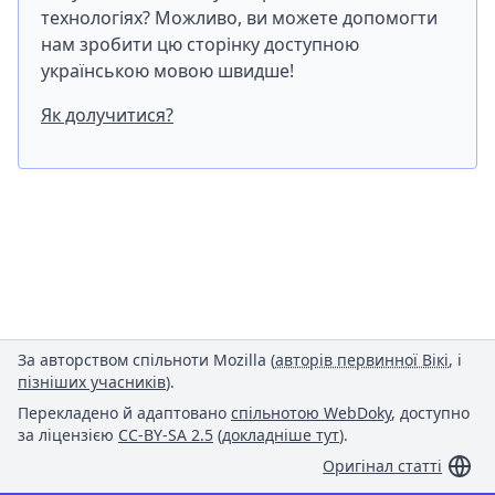
технологіях? Можливо, ви можете допомогти
нам зробити цю сторінку доступною
українською мовою швидше!
Як долучитися?
За авторством спільноти Mozilla (
авторів первинної Вікі
, і
пізніших учасників
).
Перекладено й адаптовано
спільнотою WebDoky
, доступно
за ліцензією
CC-BY-SA 2.5
(
докладніше тут
).
Оригінал статті