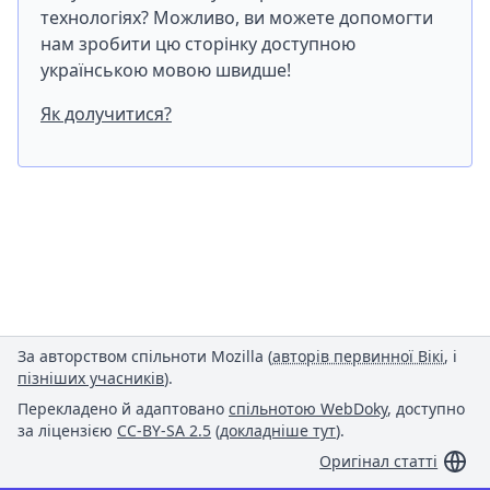
технологіях? Можливо, ви можете допомогти
нам зробити цю сторінку доступною
українською мовою швидше!
Як долучитися?
За авторством спільноти Mozilla (
авторів первинної Вікі
, і
пізніших учасників
).
Перекладено й адаптовано
спільнотою WebDoky
, доступно
за ліцензією
CC-BY-SA 2.5
(
докладніше тут
).
Оригінал статті