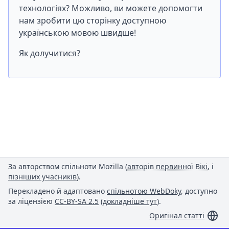
технологіях? Можливо, ви можете допомогти
нам зробити цю сторінку доступною
українською мовою швидше!
Як долучитися?
За авторством спільноти Mozilla (
авторів первинної Вікі
, і
пізніших учасників
).
Перекладено й адаптовано
спільнотою WebDoky
, доступно
за ліцензією
CC-BY-SA 2.5
(
докладніше тут
).
Оригінал статті