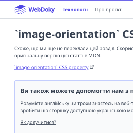
WebDoky
Технології
Про проєкт
`image-orientation` C
Схоже, що ми іще не переклали цей розділ. Скор
оригінальну версію цієї статті в MDN.
`image-orientation` CSS property
Ви також можете допомогти нам з 
Розумієте англійську чи трохи знаєтесь на веб
зробити цю сторінку доступною українською 
Як долучитися?