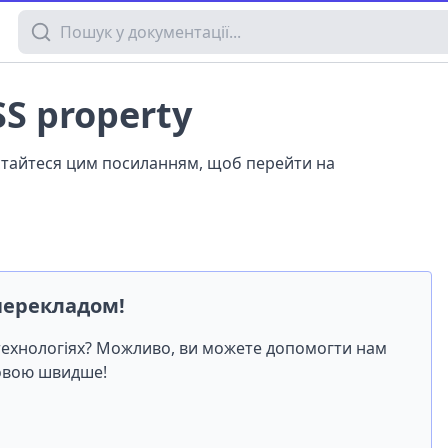
Пошук у документації
SS property
истайтеся цим посиланням, щоб перейти на
перекладом!
-технологіях? Можливо, ви можете допомогти нам
мовою швидше!