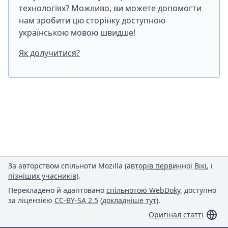
технологіях? Можливо, ви можете допомогти
нам зробити цю сторінку доступною
українською мовою швидше!
Як долучитися?
За авторством спільноти Mozilla (
авторів первинної Вікі
, і
пізніших учасників
).
Перекладено й адаптовано
спільнотою WebDoky
, доступно
за ліцензією
CC-BY-SA 2.5
(
докладніше тут
).
Оригінал статті