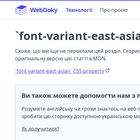
WebDoky
Технології
Про проєкт
`font-variant-east-asi
Схоже, що ми іще не переклали цей розділ. Скор
оригінальну версію цієї статті в MDN.
`font-variant-east-asian` CSS property
Ви також можете допомогти нам з 
Розумієте англійську чи трохи знаєтесь на веб
зробити цю сторінку доступною українською 
Як долучитися?