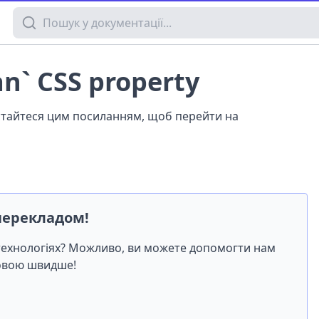
Пошук у документації
an` CSS property
истайтеся цим посиланням, щоб перейти на
перекладом!
-технологіях? Можливо, ви можете допомогти нам
мовою швидше!