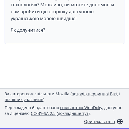
технологіях? Можливо, ви можете допомогти
нам зробити цю сторінку доступною
українською мовою швидше!
Як долучитися?
За авторством спільноти Mozilla (
авторів первинної Вікі
, і
пізніших учасників
).
Перекладено й адаптовано
спільнотою WebDoky
, доступно
за ліцензією
CC-BY-SA 2.5
(
докладніше тут
).
Оригінал статті