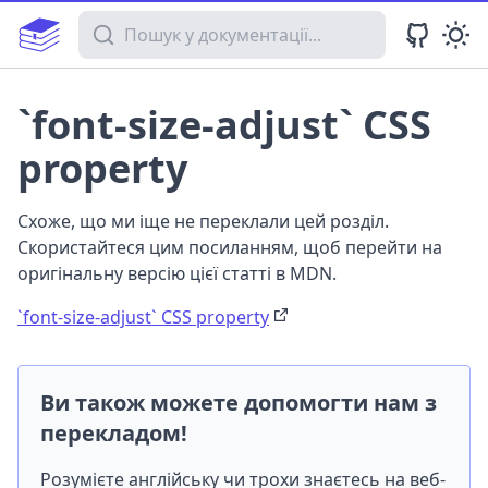
Пошук у документації
`font-size-adjust` CSS
property
Схоже, що ми іще не переклали цей розділ.
Скористайтеся цим посиланням, щоб перейти на
оригінальну версію цієї статті в MDN.
`font-size-adjust` CSS property
Ви також можете допомогти нам з
перекладом!
Розумієте англійську чи трохи знаєтесь на веб-