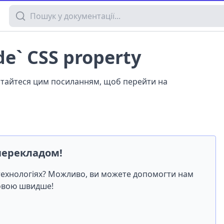
Пошук у документації
de` CSS property
истайтеся цим посиланням, щоб перейти на
перекладом!
-технологіях? Можливо, ви можете допомогти нам
мовою швидше!