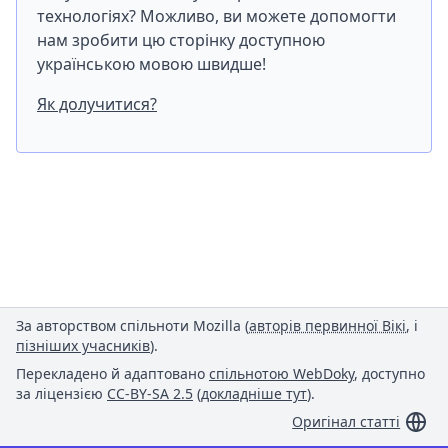
технологіях? Можливо, ви можете допомогти
нам зробити цю сторінку доступною
українською мовою швидше!
Як долучитися?
За авторством спільноти Mozilla (
авторів первинної Вікі
, і
пізніших учасників
).
Перекладено й адаптовано
спільнотою WebDoky
, доступно
за ліцензією
CC-BY-SA 2.5
(
докладніше тут
).
Оригінал статті