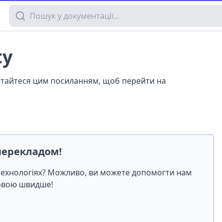
Пошук у документації
ty
истайтеся цим посиланням, щоб перейти на
перекладом!
-технологіях? Можливо, ви можете допомогти нам
мовою швидше!