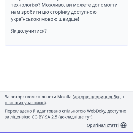
технологіях? Можливо, ви можете допомогти
нам зробити цю сторінку доступною
українською мовою швидше!
Як долучитися?
За авторством спільноти Mozilla (
авторів первинної Вікі
, і
пізніших учасників
).
Перекладено й адаптовано
спільнотою WebDoky
, доступно
за ліцензією
CC-BY-SA 2.5
(
докладніше тут
).
Оригінал статті