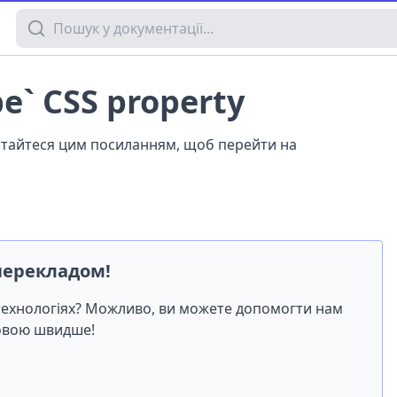
Пошук у документації
pe` CSS property
истайтеся цим посиланням, щоб перейти на
перекладом!
-технологіях? Можливо, ви можете допомогти нам
мовою швидше!