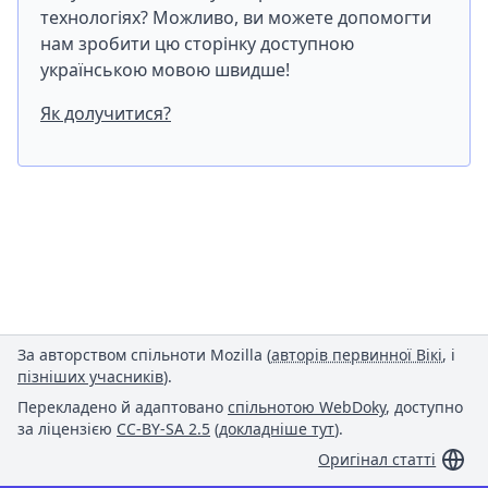
технологіях? Можливо, ви можете допомогти
нам зробити цю сторінку доступною
українською мовою швидше!
Як долучитися?
За авторством спільноти Mozilla (
авторів первинної Вікі
, і
пізніших учасників
).
Перекладено й адаптовано
спільнотою WebDoky
, доступно
за ліцензією
CC-BY-SA 2.5
(
докладніше тут
).
Оригінал статті