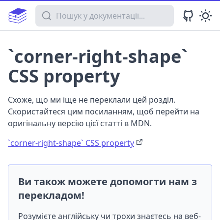
Пошук у документації
`corner-right-shape`
CSS property
Схоже, що ми іще не переклали цей розділ.
Скористайтеся цим посиланням, щоб перейти на
оригінальну версію цієї статті в MDN.
`corner-right-shape` CSS property
Ви також можете допомогти нам з
перекладом!
Розумієте англійську чи трохи знаєтесь на веб-