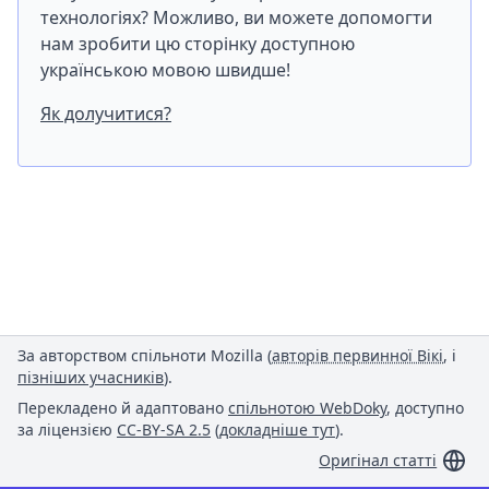
технологіях? Можливо, ви можете допомогти
нам зробити цю сторінку доступною
українською мовою швидше!
Як долучитися?
За авторством спільноти Mozilla (
авторів первинної Вікі
, і
пізніших учасників
).
Перекладено й адаптовано
спільнотою WebDoky
, доступно
за ліцензією
CC-BY-SA 2.5
(
докладніше тут
).
Оригінал статті