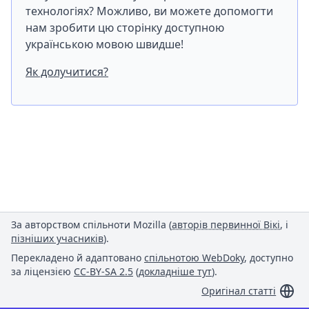
технологіях? Можливо, ви можете допомогти
нам зробити цю сторінку доступною
українською мовою швидше!
Як долучитися?
За авторством спільноти Mozilla (
авторів первинної Вікі
, і
пізніших учасників
).
Перекладено й адаптовано
спільнотою WebDoky
, доступно
за ліцензією
CC-BY-SA 2.5
(
докладніше тут
).
Оригінал статті