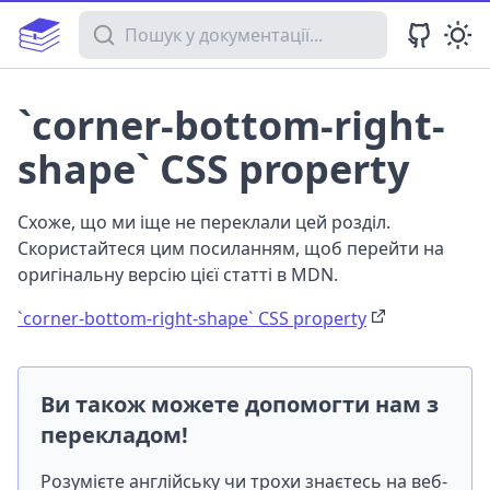
Пошук у документації
`corner-bottom-right-
shape` CSS property
Схоже, що ми іще не переклали цей розділ.
Скористайтеся цим посиланням, щоб перейти на
оригінальну версію цієї статті в MDN.
`corner-bottom-right-shape` CSS property
Ви також можете допомогти нам з
перекладом!
Розумієте англійську чи трохи знаєтесь на веб-