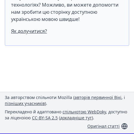
технологіях? Можливо, ви можете допомогти
нам зробити цю сторінку доступною
українською мовою швидше!
Як долучитися?
За авторством спільноти Mozilla (
авторів первинної Вікі
, і
пізніших учасників
).
Перекладено й адаптовано
спільнотою WebDoky
, доступно
за ліцензією
CC-BY-SA 2.5
(
докладніше тут
).
Оригінал статті