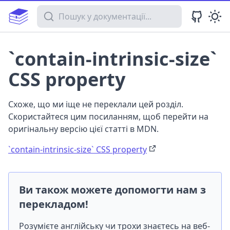
Пошук у документації
`contain-intrinsic-size`
CSS property
Схоже, що ми іще не переклали цей розділ.
Скористайтеся цим посиланням, щоб перейти на
оригінальну версію цієї статті в MDN.
`contain-intrinsic-size` CSS property
Ви також можете допомогти нам з
перекладом!
Розумієте англійську чи трохи знаєтесь на веб-