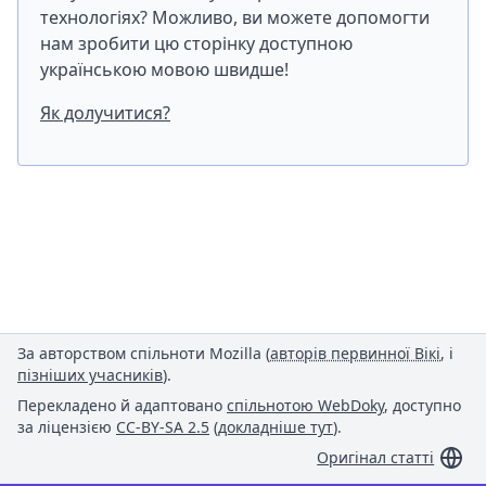
технологіях? Можливо, ви можете допомогти
нам зробити цю сторінку доступною
українською мовою швидше!
Як долучитися?
За авторством спільноти Mozilla (
авторів первинної Вікі
, і
пізніших учасників
).
Перекладено й адаптовано
спільнотою WebDoky
, доступно
за ліцензією
CC-BY-SA 2.5
(
докладніше тут
).
Оригінал статті