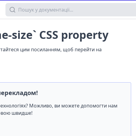
Пошук у документації
ne-size` CSS property
истайтеся цим посиланням, щоб перейти на
перекладом!
-технологіях? Можливо, ви можете допомогти нам
мовою швидше!