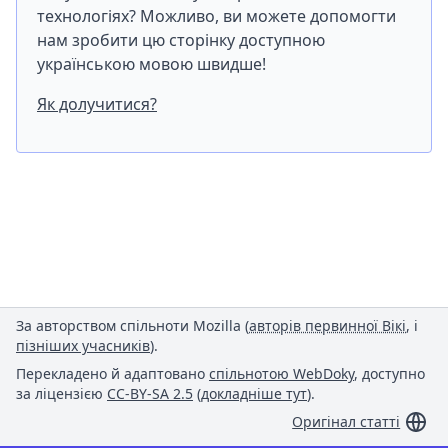
технологіях? Можливо, ви можете допомогти
нам зробити цю сторінку доступною
українською мовою швидше!
Як долучитися?
За авторством спільноти Mozilla (
авторів первинної Вікі
, і
пізніших учасників
).
Перекладено й адаптовано
спільнотою WebDoky
, доступно
за ліцензією
CC-BY-SA 2.5
(
докладніше тут
).
Оригінал статті