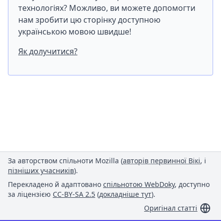
технологіях? Можливо, ви можете допомогти
нам зробити цю сторінку доступною
українською мовою швидше!
Як долучитися?
За авторством спільноти Mozilla (
авторів первинної Вікі
, і
пізніших учасників
).
Перекладено й адаптовано
спільнотою WebDoky
, доступно
за ліцензією
CC-BY-SA 2.5
(
докладніше тут
).
Оригінал статті