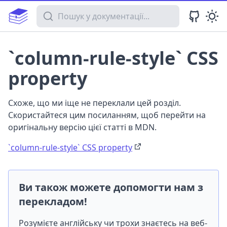
Пошук у документації
`column-rule-style` CSS
property
Схоже, що ми іще не переклали цей розділ.
Скористайтеся цим посиланням, щоб перейти на
оригінальну версію цієї статті в MDN.
`column-rule-style` CSS property
Ви також можете допомогти нам з
перекладом!
Розумієте англійську чи трохи знаєтесь на веб-