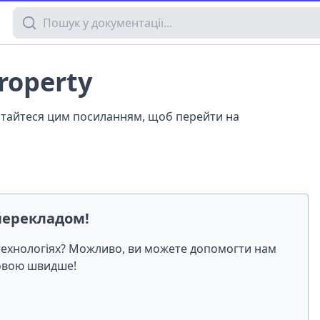
Пошук у документації
roperty
истайтеся цим посиланням, щоб перейти на
перекладом!
-технологіях? Можливо, ви можете допомогти нам
мовою швидше!