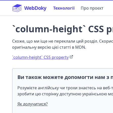
WebDoky
Технології
Про проєкт
`column-height` CSS p
Схоже, що ми іще не переклали цей розділ. Скор
оригінальну версію цієї статті в MDN.
`column-height` CSS property
Ви також можете допомогти нам з 
Розумієте англійську чи трохи знаєтесь на веб
зробити цю сторінку доступною українською 
Як долучитися?