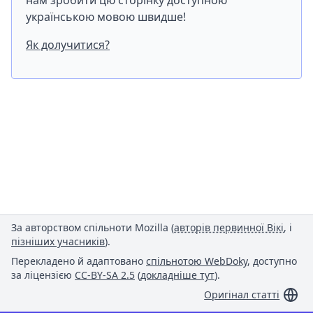
нам зробити цю сторінку доступною
українською мовою швидше!
Як долучитися?
За авторством спільноти Mozilla (
авторів первинної Вікі
, і
пізніших учасників
).
Перекладено й адаптовано
спільнотою WebDoky
, доступно
за ліцензією
CC-BY-SA 2.5
(
докладніше тут
).
Оригінал статті