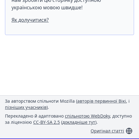
нам зробити цю сторінку доступною
українською мовою швидше!
Як долучитися?
За авторством спільноти Mozilla (
авторів первинної Вікі
, і
пізніших учасників
).
Перекладено й адаптовано
спільнотою WebDoky
, доступно
за ліцензією
CC-BY-SA 2.5
(
докладніше тут
).
Оригінал статті