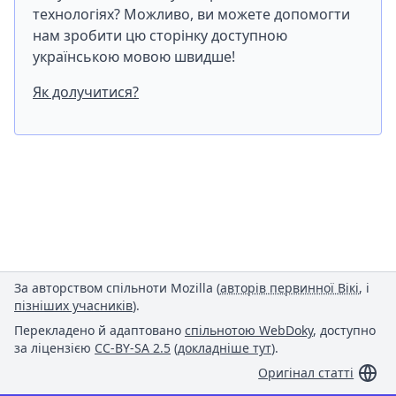
технологіях? Можливо, ви можете допомогти
нам зробити цю сторінку доступною
українською мовою швидше!
Як долучитися?
За авторством спільноти Mozilla (
авторів первинної Вікі
, і
пізніших учасників
).
Перекладено й адаптовано
спільнотою WebDoky
, доступно
за ліцензією
CC-BY-SA 2.5
(
докладніше тут
).
Оригінал статті