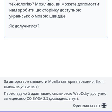
технологіях? Можливо, ви можете допомогти
нам зробити цю сторінку доступною
українською мовою швидше!
Як долучитися?
За авторством спільноти Mozilla (
авторів первинної Вікі
, і
пізніших учасників
).
Перекладено й адаптовано
спільнотою WebDoky
, доступно
за ліцензією
CC-BY-SA 2.5
(
докладніше тут
).
Оригінал статті