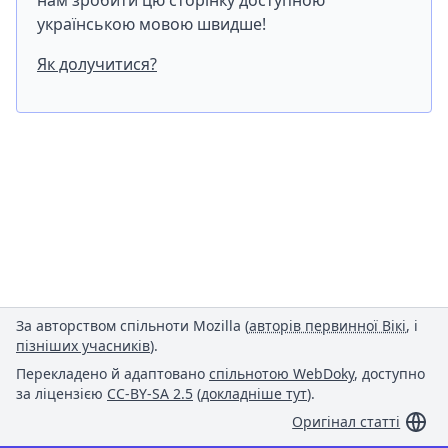
нам зробити цю сторінку доступною
українською мовою швидше!
Як долучитися?
За авторством спільноти Mozilla (
авторів первинної Вікі
, і
пізніших учасників
).
Перекладено й адаптовано
спільнотою WebDoky
, доступно
за ліцензією
CC-BY-SA 2.5
(
докладніше тут
).
Оригінал статті