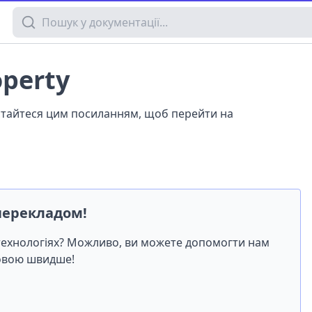
Пошук у документації
operty
истайтеся цим посиланням, щоб перейти на
перекладом!
-технологіях? Можливо, ви можете допомогти нам
мовою швидше!