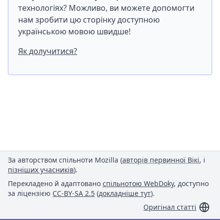
технологіях? Можливо, ви можете допомогти
нам зробити цю сторінку доступною
українською мовою швидше!
Як долучитися?
За авторством спільноти Mozilla (
авторів первинної Вікі
, і
пізніших учасників
).
Перекладено й адаптовано
спільнотою WebDoky
, доступно
за ліцензією
CC-BY-SA 2.5
(
докладніше тут
).
Оригінал статті