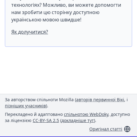
технологіях? Можливо, ви можете допомогти
нам зробити цю сторінку доступною
українською мовою швидше!
Як долучитися?
За авторством спільноти Mozilla (
авторів первинної Вікі
, і
пізніших учасників
).
Перекладено й адаптовано
спільнотою WebDoky
, доступно
за ліцензією
CC-BY-SA 2.5
(
докладніше тут
).
Оригінал статті