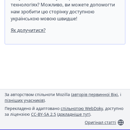
технологіях? Можливо, ви можете допомогти
нам зробити цю сторінку доступною
українською мовою швидше!
Як долучитися?
За авторством спільноти Mozilla (
авторів первинної Вікі
, і
пізніших учасників
).
Перекладено й адаптовано
спільнотою WebDoky
, доступно
за ліцензією
CC-BY-SA 2.5
(
докладніше тут
).
Оригінал статті