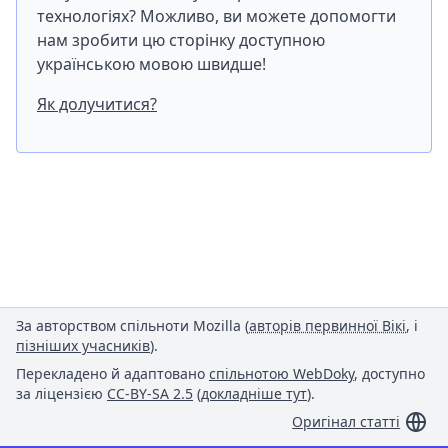
технологіях? Можливо, ви можете допомогти
нам зробити цю сторінку доступною
українською мовою швидше!
Як долучитися?
За авторством спільноти Mozilla (
авторів первинної Вікі
, і
пізніших учасників
).
Перекладено й адаптовано
спільнотою WebDoky
, доступно
за ліцензією
CC-BY-SA 2.5
(
докладніше тут
).
Оригінал статті