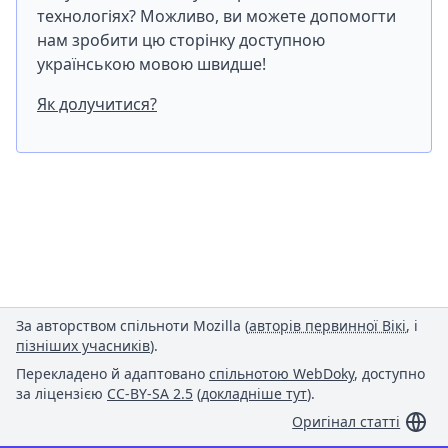
технологіях? Можливо, ви можете допомогти
нам зробити цю сторінку доступною
українською мовою швидше!
Як долучитися?
За авторством спільноти Mozilla (
авторів первинної Вікі
, і
пізніших учасників
).
Перекладено й адаптовано
спільнотою WebDoky
, доступно
за ліцензією
CC-BY-SA 2.5
(
докладніше тут
).
Оригінал статті