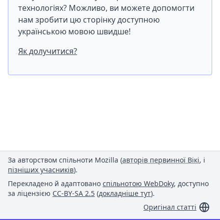
технологіях? Можливо, ви можете допомогти
нам зробити цю сторінку доступною
українською мовою швидше!
Як долучитися?
За авторством спільноти Mozilla (
авторів первинної Вікі
, і
пізніших учасників
).
Перекладено й адаптовано
спільнотою WebDoky
, доступно
за ліцензією
CC-BY-SA 2.5
(
докладніше тут
).
Оригінал статті