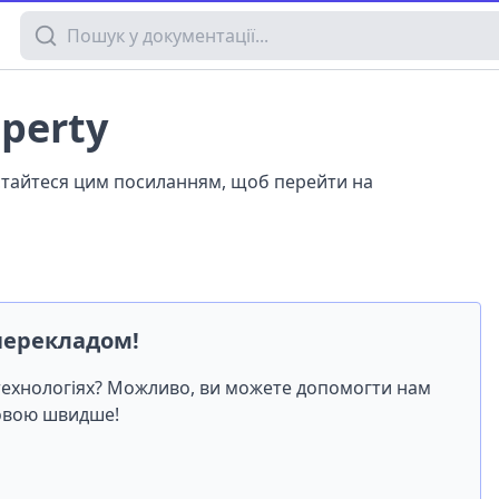
Пошук у документації
operty
истайтеся цим посиланням, щоб перейти на
перекладом!
-технологіях? Можливо, ви можете допомогти нам
мовою швидше!