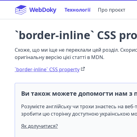
WebDoky
Технології
Про проєкт
`border-inline` CSS pr
Схоже, що ми іще не переклали цей розділ. Скор
оригінальну версію цієї статті в MDN.
`border-inline` CSS property
Ви також можете допомогти нам з 
Розумієте англійську чи трохи знаєтесь на веб
зробити цю сторінку доступною українською 
Як долучитися?