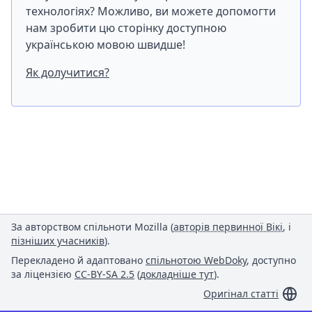
технологіях? Можливо, ви можете допомогти
нам зробити цю сторінку доступною
українською мовою швидше!
Як долучитися?
За авторством спільноти Mozilla (
авторів первинної Вікі
, і
пізніших учасників
).
Перекладено й адаптовано
спільнотою WebDoky
, доступно
за ліцензією
CC-BY-SA 2.5
(
докладніше тут
).
Оригінал статті