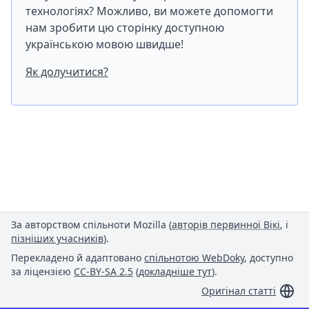
технологіях? Можливо, ви можете допомогти
нам зробити цю сторінку доступною
українською мовою швидше!
Як долучитися?
За авторством спільноти Mozilla (
авторів первинної Вікі
, і
пізніших учасників
).
Перекладено й адаптовано
спільнотою WebDoky
, доступно
за ліцензією
CC-BY-SA 2.5
(
докладніше тут
).
Оригінал статті