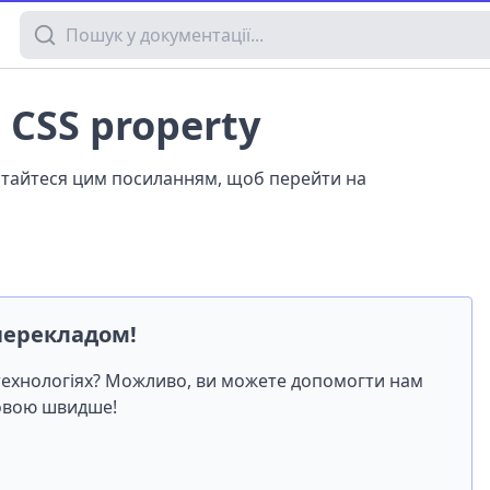
Пошук у документації
 CSS property
истайтеся цим посиланням, щоб перейти на
перекладом!
-технологіях? Можливо, ви можете допомогти нам
мовою швидше!