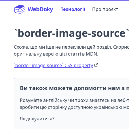
WebDoky
Технології
Про проєкт
`border-image-source`
Схоже, що ми іще не переклали цей розділ. Скор
оригінальну версію цієї статті в MDN.
`border-image-source` CSS property
Ви також можете допомогти нам з 
Розумієте англійську чи трохи знаєтесь на веб
зробити цю сторінку доступною українською 
Як долучитися?