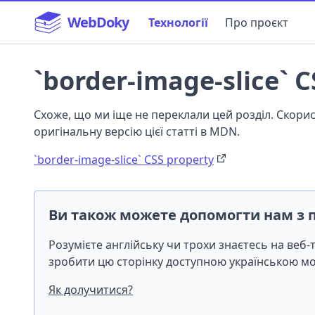
WebDoky
Технології
Про проєкт
`border-image-slice` C
Схоже, що ми іще не переклали цей розділ. Скор
оригінальну версію цієї статті в MDN.
`border-image-slice` CSS property
Ви також можете допомогти нам з 
Розумієте англійську чи трохи знаєтесь на веб
зробити цю сторінку доступною українською 
Як долучитися?