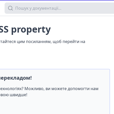
Пошук у документації
SS property
истайтеся цим посиланням, щоб перейти на
перекладом!
-технологіях? Можливо, ви можете допомогти нам
мовою швидше!