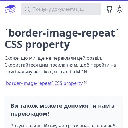
Пошук у документації
`border-image-repeat`
CSS property
Схоже, що ми іще не переклали цей розділ.
Скористайтеся цим посиланням, щоб перейти на
оригінальну версію цієї статті в MDN.
`border-image-repeat` CSS property
Ви також можете допомогти нам з
перекладом!
Розумієте англійську чи трохи знаєтесь на веб-