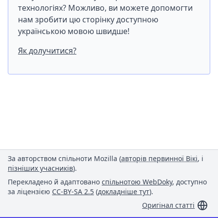
технологіях? Можливо, ви можете допомогти
нам зробити цю сторінку доступною
українською мовою швидше!
Як долучитися?
За авторством спільноти Mozilla (
авторів первинної Вікі
, і
пізніших учасників
).
Перекладено й адаптовано
спільнотою WebDoky
, доступно
за ліцензією
CC-BY-SA 2.5
(
докладніше тут
).
Оригінал статті