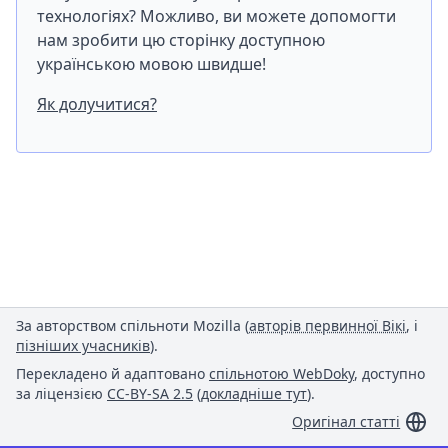
технологіях? Можливо, ви можете допомогти
нам зробити цю сторінку доступною
українською мовою швидше!
Як долучитися?
За авторством спільноти Mozilla (
авторів первинної Вікі
, і
пізніших учасників
).
Перекладено й адаптовано
спільнотою WebDoky
, доступно
за ліцензією
CC-BY-SA 2.5
(
докладніше тут
).
Оригінал статті