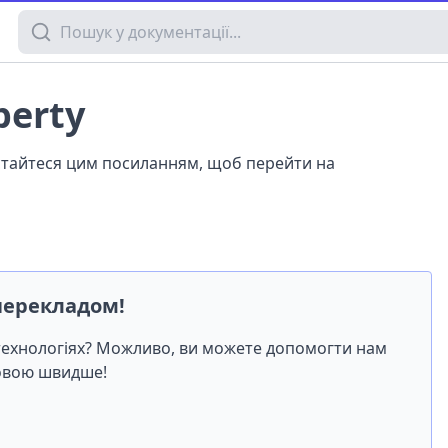
Пошук у документації
perty
истайтеся цим посиланням, щоб перейти на
перекладом!
-технологіях? Можливо, ви можете допомогти нам
мовою швидше!