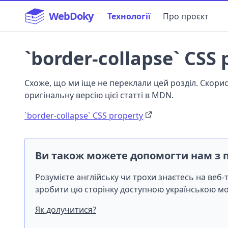
WebDoky
Технології
Про проєкт
`border-collapse` CSS 
Схоже, що ми іще не переклали цей розділ. Скор
оригінальну версію цієї статті в MDN.
`border-collapse` CSS property
Ви також можете допомогти нам з 
Розумієте англійську чи трохи знаєтесь на веб
зробити цю сторінку доступною українською 
Як долучитися?