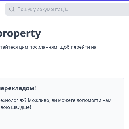
Пошук у документації
property
истайтеся цим посиланням, щоб перейти на
перекладом!
-технологіях? Можливо, ви можете допомогти нам
мовою швидше!