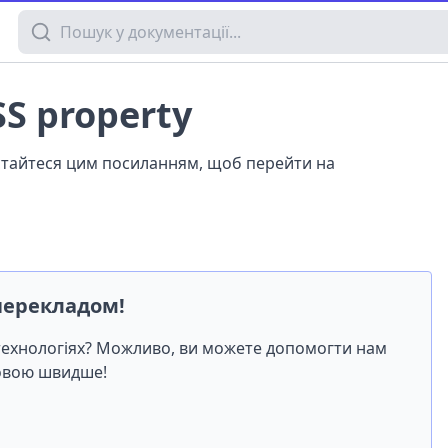
Пошук у документації
SS property
истайтеся цим посиланням, щоб перейти на
перекладом!
-технологіях? Можливо, ви можете допомогти нам
мовою швидше!