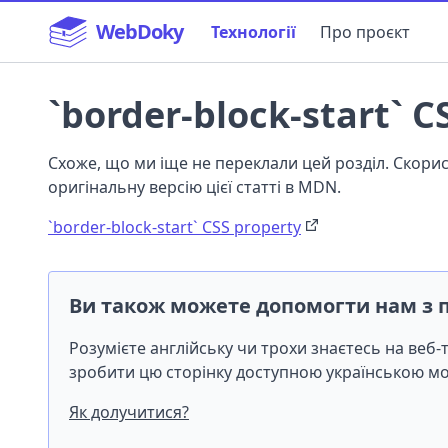
WebDoky
Технології
Про проєкт
`border-block-start` C
Схоже, що ми іще не переклали цей розділ. Скор
оригінальну версію цієї статті в MDN.
`border-block-start` CSS property
Ви також можете допомогти нам з 
Розумієте англійську чи трохи знаєтесь на веб
зробити цю сторінку доступною українською 
Як долучитися?