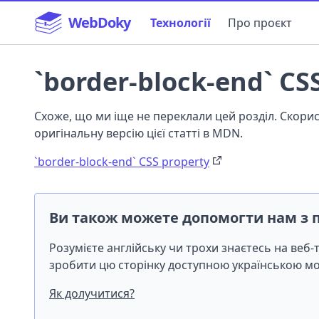
WebDoky
Технології
Про проєкт
`border-block-end` CS
Схоже, що ми іще не переклали цей розділ. Скор
оригінальну версію цієї статті в MDN.
`border-block-end` CSS property
Ви також можете допомогти нам з 
Розумієте англійську чи трохи знаєтесь на веб
зробити цю сторінку доступною українською 
Як долучитися?