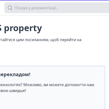
Пошук у документації
S property
истайтеся цим посиланням, щоб перейти на
перекладом!
-технологіях? Можливо, ви можете допомогти нам
мовою швидше!