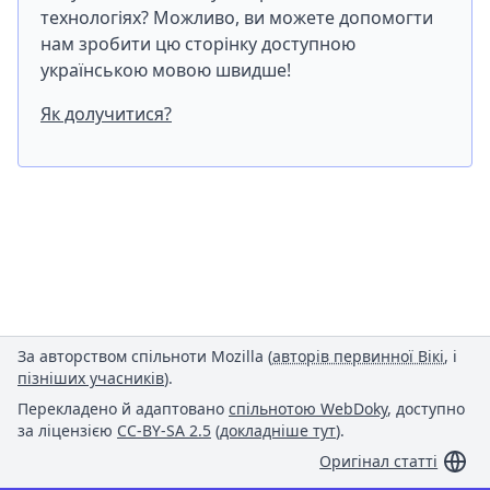
технологіях? Можливо, ви можете допомогти
нам зробити цю сторінку доступною
українською мовою швидше!
Як долучитися?
За авторством спільноти Mozilla (
авторів первинної Вікі
, і
пізніших учасників
).
Перекладено й адаптовано
спільнотою WebDoky
, доступно
за ліцензією
CC-BY-SA 2.5
(
докладніше тут
).
Оригінал статті